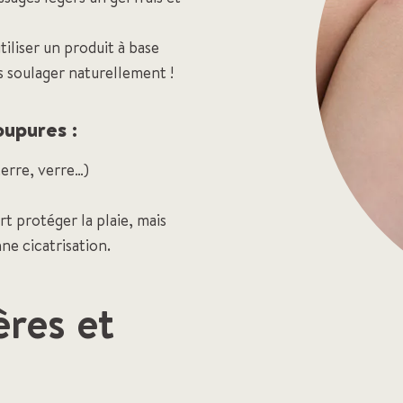
iliser un produit à base
s soulager naturellement !
oupures :
terre, verre…)
t protéger la plaie, mais
e cicatrisation.
ères et