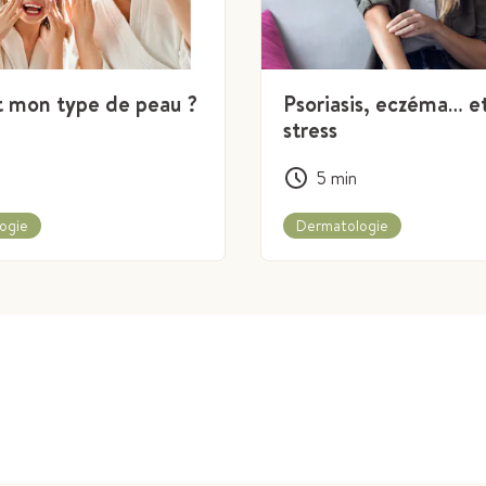
t mon type de peau ?
Psoriasis, eczéma… et
stress
5
min
ogie
Dermatologie