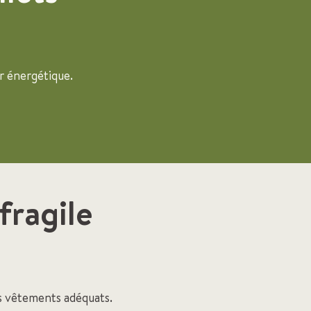
r énergétique.
 fragile
es vêtements adéquats.