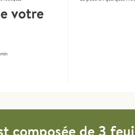
e votre
min
st composée de 3 feui