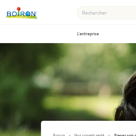
Rechercher
L'entreprise
Boiron
>
Nos conseils santé
>
Prenez soin 