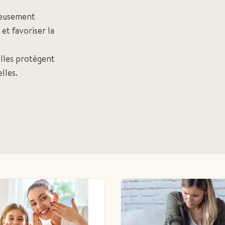
gneusement
et favoriser la
elles protègent
lles.