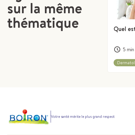
sur la même
thématique
Quel es
5
min
Dermatol
Votre santé mérite le plus grand respect