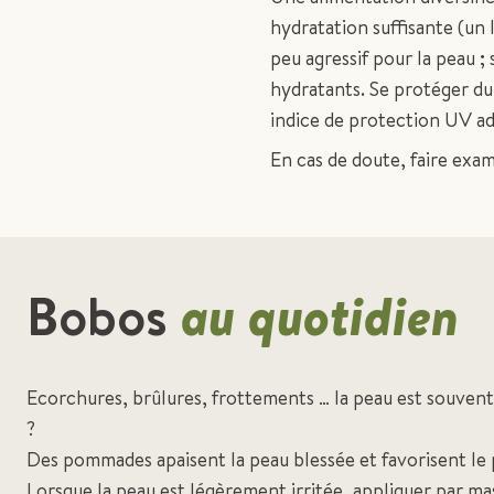
hydratation suffisante (un
peu agressif pour la peau ; 
hydratants. Se protéger d
indice de protection UV ad
En cas de doute, faire exa
Bobos
au quotidien
Ecorchures, brûlures, frottements … la peau est souve
?
Des pommades apaisent la peau blessée et favorisent le p
Lorsque la peau est légèrement irritée, appliquer par mas