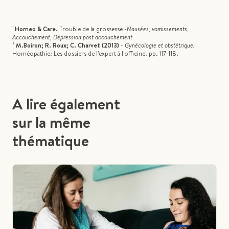
¹
Homeo & Care.
Trouble de la grossesse -
Nausées, vomissements,
Accouchement, Dépression post accouchement
²
M.Boiron; R. Roux; C. Charvet (2013)
-
Gynécologie et obstétrique.
Homéopathie: Les dossiers de l'expert à l'officine. pp. 117‑118.
A lire également
sur la même
thématique