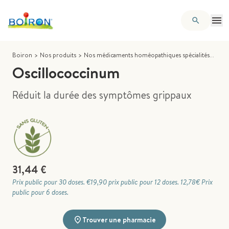
Boiron
>
Nos produits
>
Nos médicaments homéopathiques spécialités
>
Osc
Oscillococcinum
Réduit la durée des symptômes grippaux
31,44 €
Prix public pour 30 doses. €19,90 prix public pour 12 doses. 12,78€ Prix
public pour 6 doses.
Trouver une pharmacie