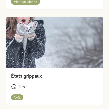
Vie quotidienne
États grippaux
5
min
ORL