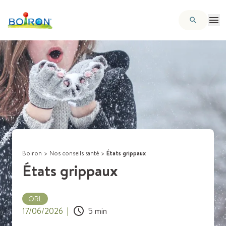
Boiron
>
Nos conseils santé
>
États grippaux
États grippaux
ORL
17/06/2026
|
5
min