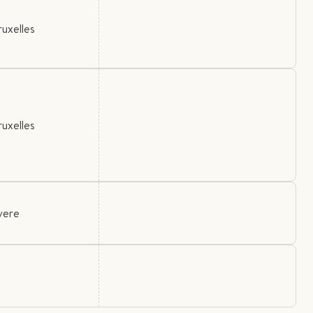
ruxelles
ruxelles
vere