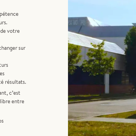
ompétence
urs.
 de votre
échanger sur
turs
les
é résultats.
nt, c’est
libre entre
os