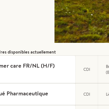
ffres disponibles actuellement
mer care FR/NL (H/F)
B
CDI
(
ué Pharmaceutique
CDI
L