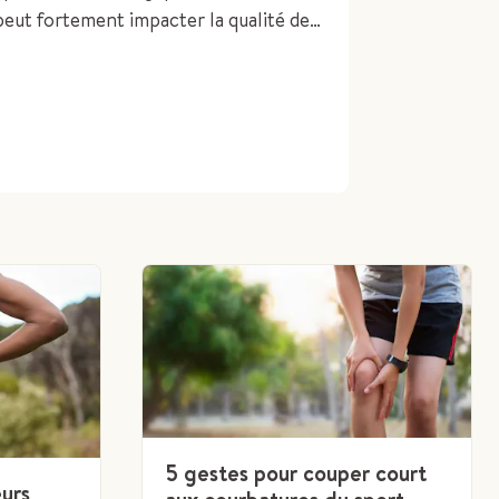
peut fortement impacter la qualité de
te des solutions pour mieux
llergique, limiter l’exposition aux
 symptômes naturellement.
5 gestes pour couper court
eurs