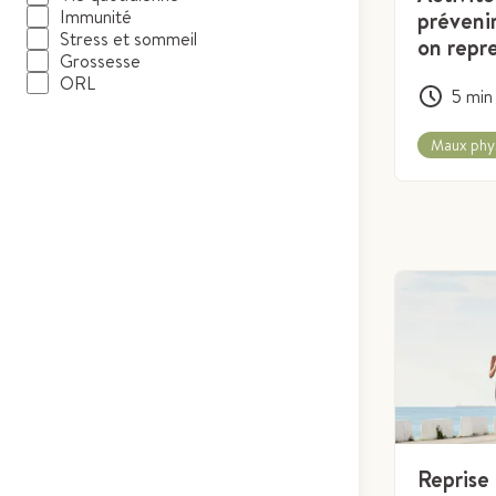
Immunité
prévenir
Stress et sommeil
on repr
Grossesse
ORL
5
min
Maux phys
Reprise 