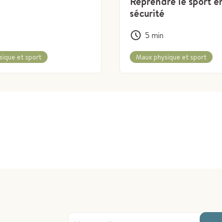
Reprendre le sport e
sécurité
5
min
ique et sport
Maux physique et sport