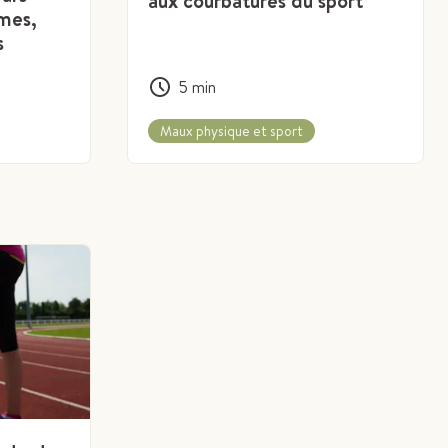
aux courbatures du sport
ômes,
s
5
min
Maux physique et sport