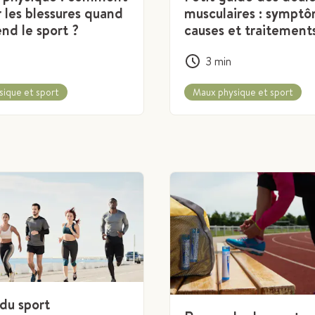
 les blessures quand
musculaires : sympt
end le sport ?
causes et traitement
3
min
ique et sport
Maux physique et sport
du sport