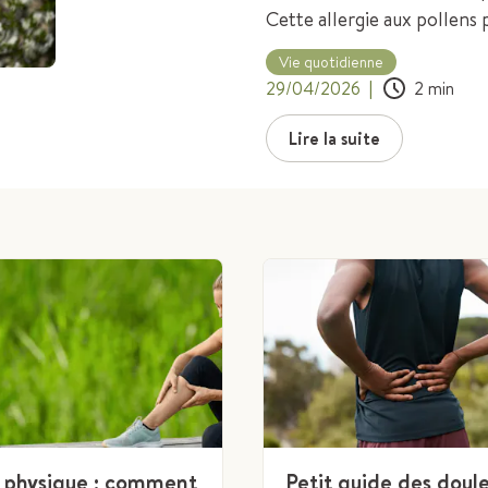
Cette allergie aux pollens 
vie. Heureusement, il exis
Vie quotidienne
comprendre cette réaction a
29/04/2026
|
2
min
allergènes et soulager les
Lire la suite
é physique : comment
Petit guide des doul