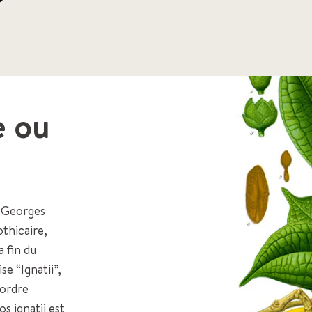
e ou
t Georges
othicaire,
 fin du
se “Ignatii”,
’ordre
s ignatii est