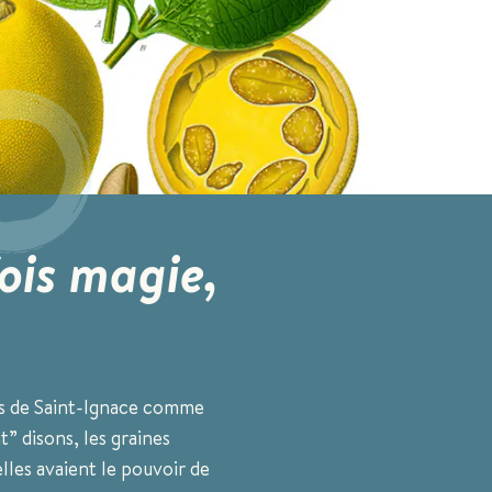
ois magie,
ves de Saint-Ignace comme
” disons, les graines
’elles avaient le pouvoir de