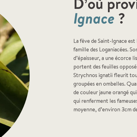
D’où prov
Ignace
?
La fève de Saint-Ignace est 
famille des Loganiacées. So
d’épaisseur, a une écorce l
portent des feuilles opposé
Strychnos ignatii fleurit to
groupées en ombelles. Quant
de couleur jaune orangé qui
qui renferment les fameuses
moyenne, d’environ 3cm de 