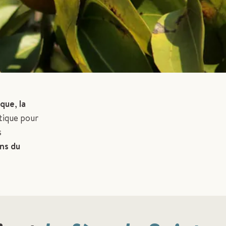
ique
,
la
utique pour
s
ins du