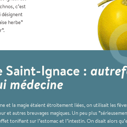
chnos, c’est
i désignent
aise herbe”
r”.
e Saint-Ignace :
autref
ui médecine
e et la magie étaient étroitement liées, on utilisait les fè
our et autres breuvages magiques. Un peu plus ”sérieusement
effet tonifiant sur l’estomac et l’intestin. On disait alors qu