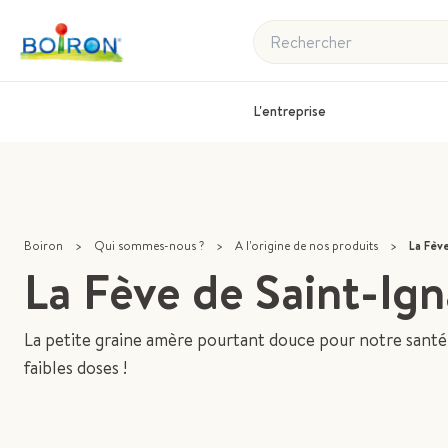
Rechercher
L'entreprise
Boiron
>
Qui sommes-nous ?
>
A l'origine de nos produits
>
La Fèv
La Fève de Saint-Ig
La petite graine amère pourtant douce pour notre santé,
faibles doses !