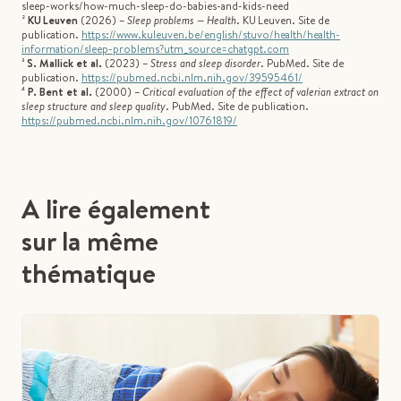
sleep-works/how-much-sleep-do-babies-and-kids-need
²
KU Leuven
(2026) –
Sleep problems — Health
. KU Leuven. Site de
publication.
https://www.kuleuven.be/english/stuvo/health/health-
information/sleep-problems?utm_source=chatgpt.com
³
S. Mallick et al.
(2023) –
Stress and sleep disorder
. PubMed. Site de
publication.
https://pubmed.ncbi.nlm.nih.gov/39595461/
⁴
P. Bent et al.
(2000) –
Critical evaluation of the effect of valerian extract on
sleep structure and sleep quality
. PubMed. Site de publication.
https://pubmed.ncbi.nlm.nih.gov/10761819/
A lire également
sur la même
thématique