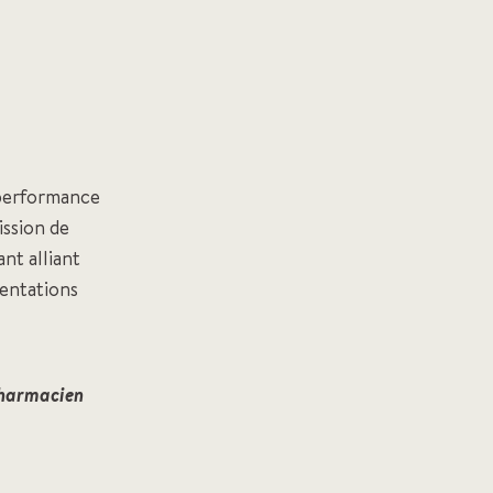
 performance
ission de
nt alliant
mentations
Pharmacien