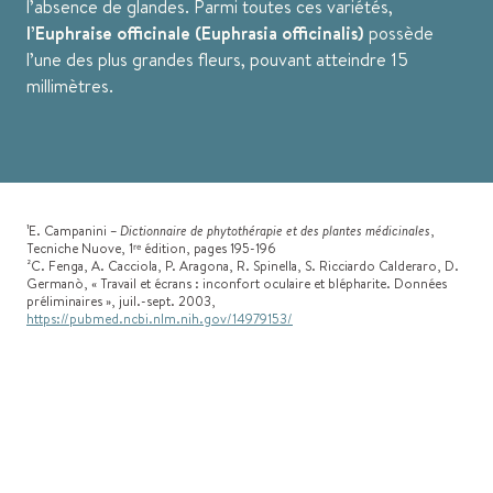
l’absence de glandes. Parmi toutes ces variétés,
l’Euphraise officinale (Euphrasia officinalis)
possède
l’une des plus grandes fleurs, pouvant atteindre 15
millimètres.
¹E. Campanini –
Dictionnaire de phytothérapie et des plantes médicinales
,
Tecniche Nuove, 1ʳᵉ édition, pages 195-196
²C. Fenga, A. Cacciola, P. Aragona, R. Spinella, S. Ricciardo Calderaro, D.
Germanò, « Travail et écrans : inconfort oculaire et blépharite. Données
préliminaires », juil.-sept. 2003,
https://pubmed.ncbi.nlm.nih.gov/14979153/