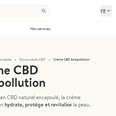
FR
Nos services
produits
>
Nos produits CBD
>
Crème CBD Antipollution
me CBD
pollution
en CBD naturel encapsulé, la crème
on
hydrate, protège et revitalise
la peau.