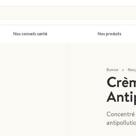
Nos conseils santé
Nos produits
Boiron
>
Nos 
Crè
Anti
Concentré 
antipolluti