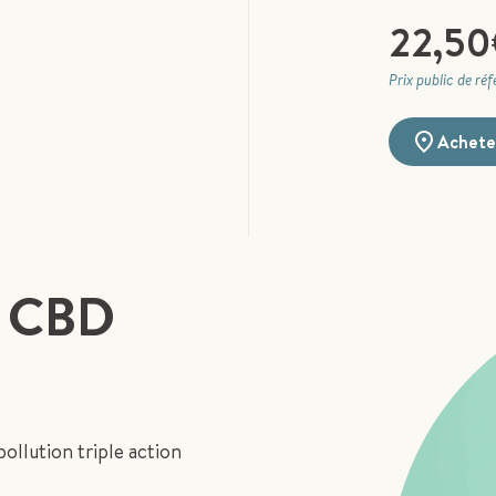
22,50
Prix public de ré
Acheter
u CBD
llution triple action