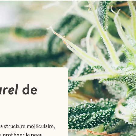
rel
de
Sa structure moléculaire,
de
protéger la peau