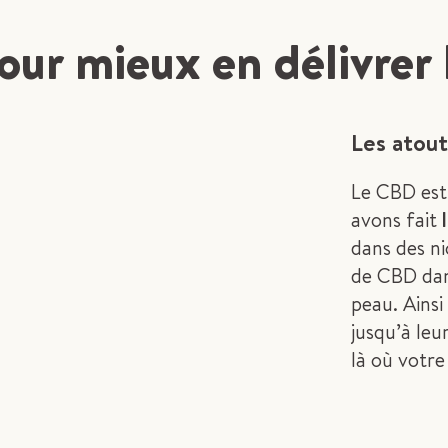
ur mieux en délivrer l
Les atou
Le CBD est 
avons fait
dans des n
de CBD dans
peau. Ains
jusqu’à leu
là où votre