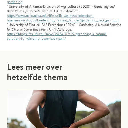
gardening
² University of Arkansas Division of Agriculture (2020) –
Gardening and
Back Pain: Tips for Safe Posture.
UAEX Extension.
https://www.uaex.uada.edu/life-skills-wellness/extension-
homemakers/docs/Leadership_Training_Guides/gardening_back_pain.pdf
³ University of Florida IFAS Extension (2024) –
Gardening: A Natural Solution
for Chronic Lower Back Pain.
UF/IFAS Blogs.
https://blogs.ifas.ufl.edu/news/2024/07/29/gardening-a-natural-
solution-for-chronic-lower-back-pain/
Lees meer over
hetzelfde thema