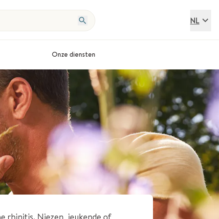
NL
Onze diensten
e rhinitis. Niezen, jeukende of