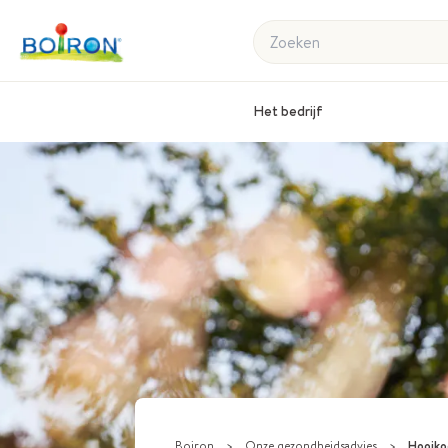
Zoeken
Het bedrijf
Boiron
>
Onze gezondheidsadvies
>
Hooiko