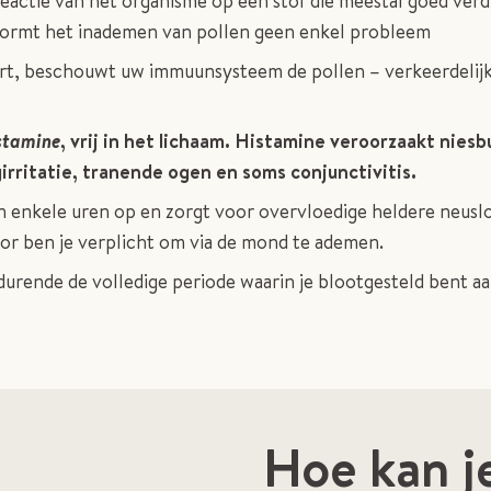
reactie van het organisme op een stof die meestal goed ver
vormt het inademen van pollen geen enkel probleem
rt, beschouwt uw immuunsysteem de pollen – verkeerdelijk 
stamine
, vrij in het lichaam. Histamine veroorzaakt nies
ogirritatie, tranende ogen en soms conjunctivitis.
 enkele uren op en zorgt voor overvloedige heldere neuslo
oor ben je verplicht om via de mond te ademen.
urende de volledige periode waarin je blootgesteld bent aan
Hoe kan je