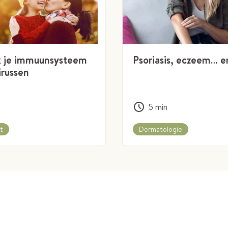
k je immuunsysteem
Psoriasis, eczeem… en
irussen
5
min
t
Dermatologie