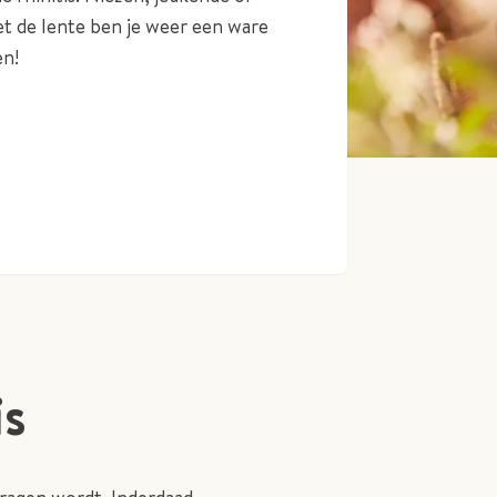
t de lente ben je weer een ware
en!
is