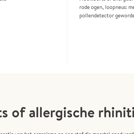
rode ogen, loopneus: me
pollendetector geword
 of allergische rhinit