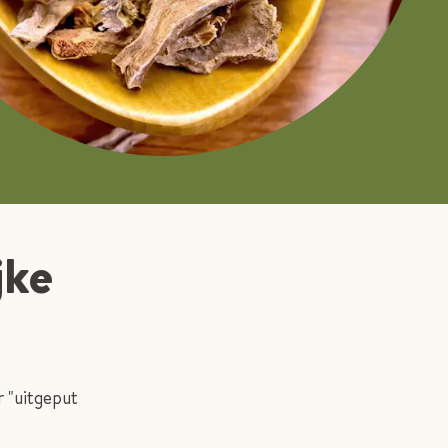
jke
r "uitgeput