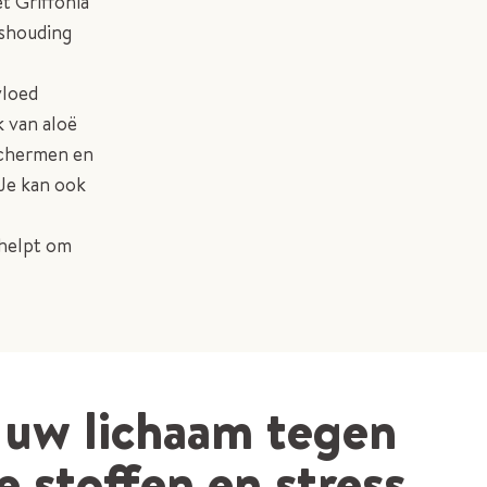
t Griffonia
ishouding
vloed
k van aloë
eschermen en
 Je kan ook
 helpt om
uw lichaam tegen
e stoffen en stress