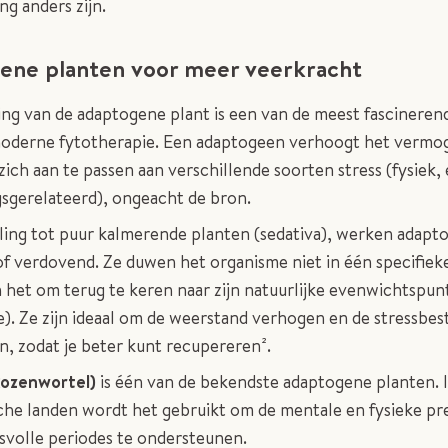
g anders zijn.
ene planten voor meer veerkracht
ng van de adaptogene plant is een van de meest fascinerend
oderne fytotherapie. Een adaptogeen verhoogt het vermo
ich aan te passen aan verschillende soorten stress (fysiek
sgerelateerd), ongeacht de bron.
lling tot puur kalmerende planten (sedativa), werken adapt
f verdovend. Ze duwen het organisme niet in één specifieke
 het om terug te keren naar zijn natuurlijke evenwichtspun
). Ze zijn ideaal om de weerstand verhogen en de stressbes
n, zodat je beter kunt recupereren².
Rozenwortel)
is één van de bekendste adaptogene planten. 
che landen wordt het gebruikt om de mentale en fysieke pre
ssvolle periodes te ondersteunen.