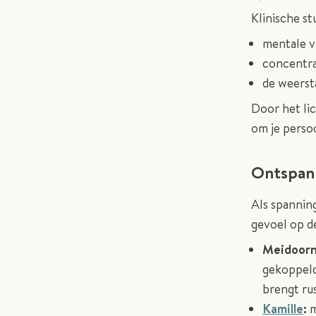
Klinische st
mentale v
concentra
de weerst
Door het li
om je persoo
Ontspann
Als spannin
gevoel op de
Meidoor
gekoppeld
brengt ru
Kamille
:
m