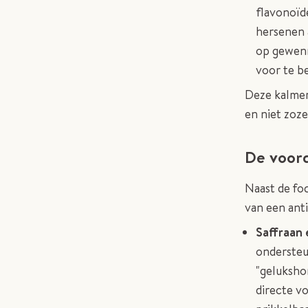
flavonoïd
hersenen 
op gewenn
voor te b
Deze kalmer
en niet zoze
De voord
Naast de foc
van een anti
Saffraan 
ondersteu
"gelukshor
directe vo