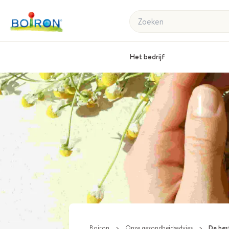
Zoeken
Het bedrijf
Boiron
>
Onze gezondheidsadvies
>
De beste pla