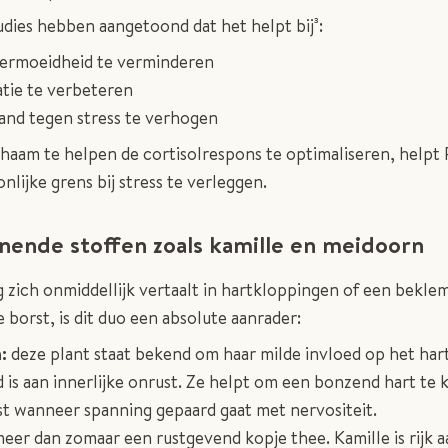
udies hebben aangetoond dat het helpt bij³:
ermoeidheid te verminderen
tie te verbeteren
and tegen stress te verhogen
chaam te helpen de cortisolrespons te optimaliseren, helpt
nlijke grens bij stress te verleggen.
ende stoffen zoals kamille en meidoorn
g zich onmiddellijk vertaalt in hartkloppingen of een bekl
 borst, is dit duo een absolute aanrader:
n:
deze plant staat bekend om haar milde invloed op het har
 is aan innerlijke onrust. Ze helpt om een bonzend hart te 
st wanneer spanning gepaard gaat met nervositeit.
eer dan zomaar een rustgevend kopje thee. Kamille is rijk a