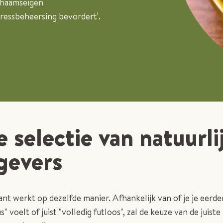
chaamseigen
tressbeheersing bevordert¹.
 selectie van natuurli
gevers
ant werkt op dezelfde manier. Afhankelijk van of je je eerde
" voelt of juist "volledig futloos", zal de keuze van de juiste