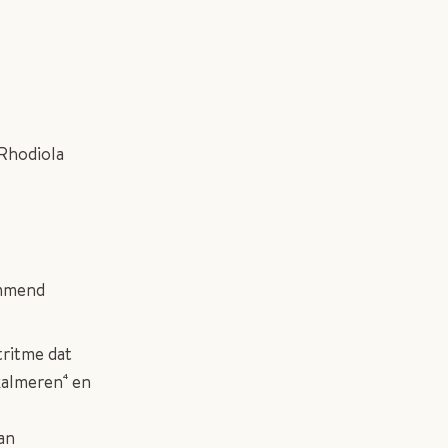
 Rhodiola
emmend
tritme dat
kalmeren⁴ en
an