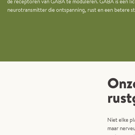
de receptoren van GABA te moduleren. GABA is een li
neurotransmitter die ontspanning, rust en een betere s
Onze
rust
Niet elke pl
maar nerveus