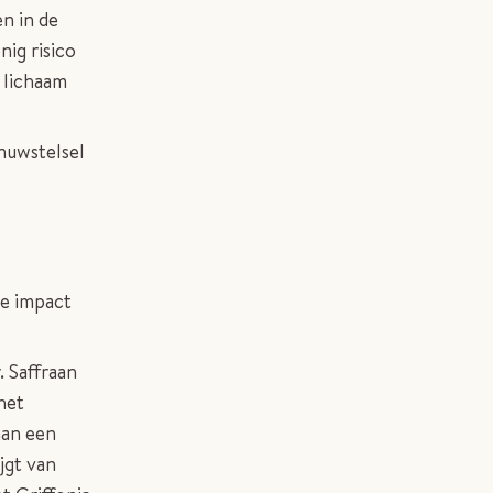
n in de
ig risico
 lichaam
nuwstelsel
le impact
 Saffraan
het
aan een
jgt van