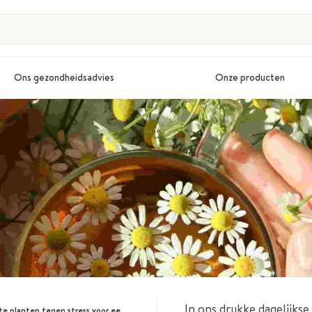
Ons gezondheidsadvies
Onze producten
In ons drukke dagelijkse
nten tegen stress voor een optimale mentale gezondheid