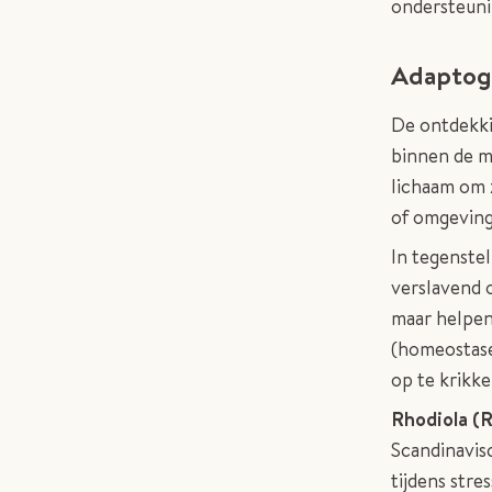
ondersteunin
Adaptog
De ontdekki
binnen de m
lichaam om z
of omgeving
In tegenste
verslavend o
maar helpen
(homeostase
op te krikke
Rhodiola
(
Scandinavis
tijdens stre