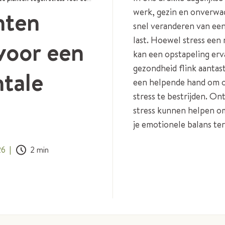
nten
werk, gezin en onverwac
snel veranderen van ee
last. Hoewel stress een 
voor een
kan een opstapeling erv
gezondheid flink aantas
tale
een helpende hand om o
stress te bestrijden. O
stress kunnen helpen o
je emotionele balans ter
26
|
2
min