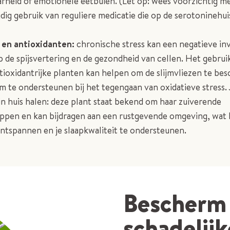
arheid of emotionele eetbuien. (Let op: wees voorzichtig me
tijdig gebruik van reguliere medicatie die op de serotoninehu
 en antioxidanten:
chronische stress kan een negatieve in
 de spijsvertering en de gezondheid van cellen. Het gebrui
ntioxidantrijke planten kan helpen om de slijmvliezen te b
am te ondersteunen bij het tegengaan van oxidatieve stress.
in huis halen: deze plant staat bekend om haar zuiverende
ppen en kan bijdragen aan een rustgevende omgeving, wat
ontspannen en je slaapkwaliteit te ondersteunen.
Bescherm 
schadelijk