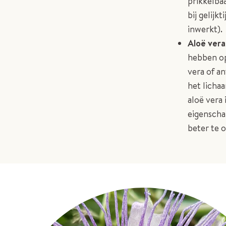
prikkelba
bij gelijk
inwerkt).
Aloë vera
hebben op
vera of a
het licha
aloë vera 
eigenscha
beter te 