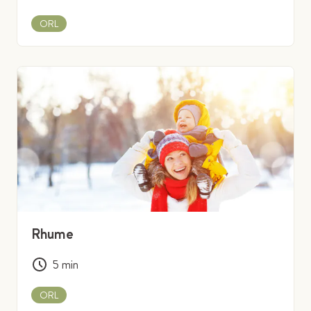
ORL
Rhume
5
min
ORL