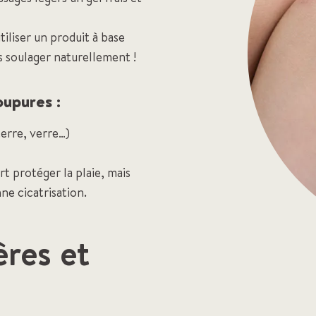
iliser un produit à base
s soulager naturellement !
oupures :
terre, verre…)
t protéger la plaie, mais
e cicatrisation.
ères et