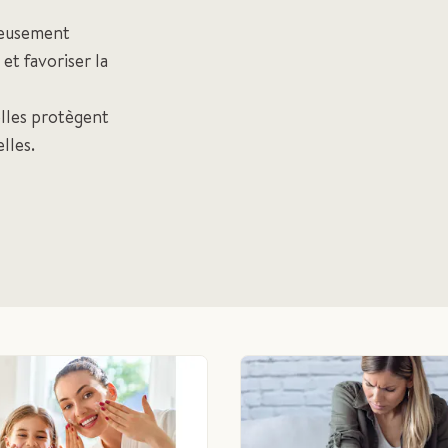
gneusement
et favoriser la
elles protègent
lles.