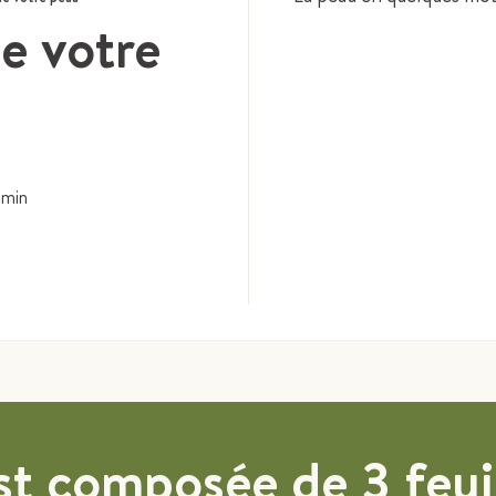
e votre
min
st composée de 3 feui