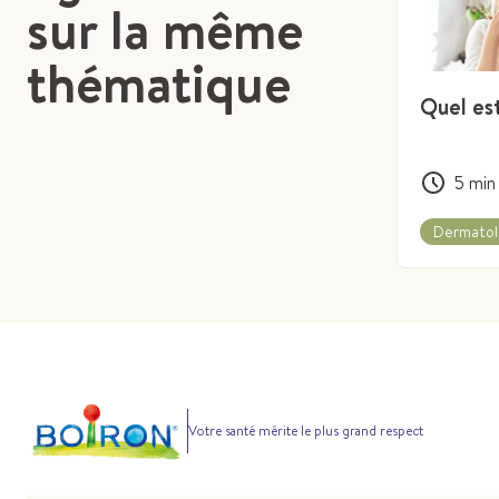
sur la même
thématique
Quel es
5
min
Dermatol
Votre santé mérite le plus grand respect