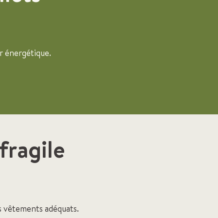
r énergétique.
 fragile
es vêtements adéquats.