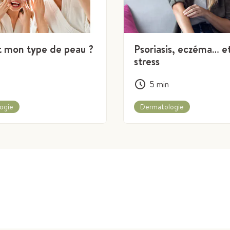
t mon type de peau ?
Psoriasis, eczéma… et
stress
5
min
ogie
Dermatologie