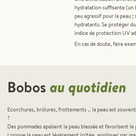
hydratation suffisante (un
peu agressif pour la peau ; 
hydratants. Se protéger d
indice de protection UV ad
En cas de doute, faire exa
Bobos
au quotidien
Ecorchures, brûlures, frottements … la peau est souve
?
Des pommades apaisent la peau blessée et favorisent le p
Lorsque la peau est légèrement irritée, appliquer par mas