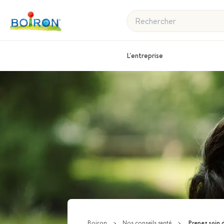
Rechercher
L'entreprise
Boiron
>
Nos conseils santé
>
Prenez soin 