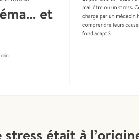
czéma… et
mal-être ou un stress. C
charge par un médecin h
comprendre leurs causes
fond adapté.
min
e stress était à l’origi