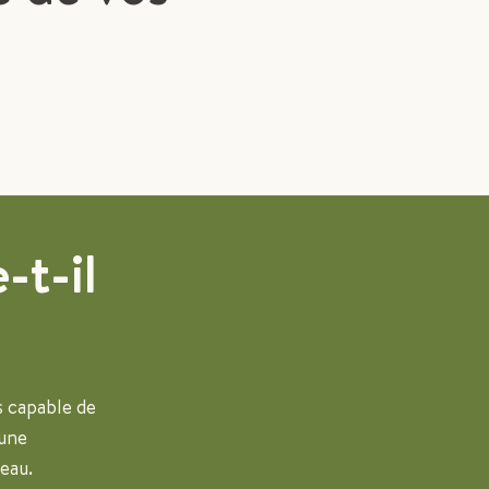
-t-il
as capable de
 une
eau.