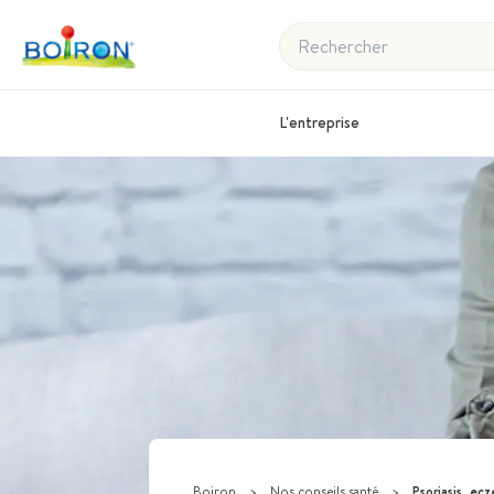
Rechercher
L'entreprise
Boiron
>
Nos conseils santé
>
Psoriasis, ec