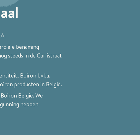
iaal
DA.
erciële benaming
og steeds in de Carlistraat
entiteit, Boiron bvba.
oiron producten in België.
Boiron België. We
ergunning hebben