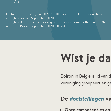
1
/
5
1 - Studie Boiron iVox, juni 2023, 1.000 personen (18+), representatief voor d
2 - Cijfers Boiron, September 2020
3 - Cijfers UnioHomeopathicaBelgica, http://www.homeopathie-unio.be/fr/g
4 - Cijfers Boiron, september 2020 & IQVIA
Wist je d
Boiron in België is lid van
vereniging groepeert en g
De
doelstellingen
va
Onze competenties en 