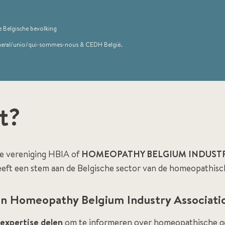
e Belgische bevolking
eneral/unio/qui-sommes-nous & CEDH België.
at?
 de vereniging HBIA of
HOMEOPATHY BELGIUM INDUSTR
eeft een stem aan de Belgische sector van de homeopathis
n Homeopathy Belgium Industry Association
expertise delen
om te informeren over homeopathische g