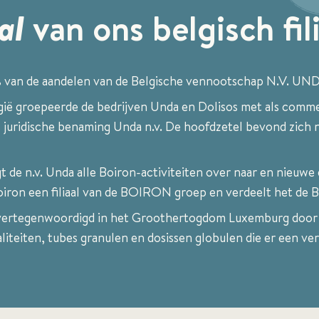
al
van ons belgisch fil
 van de aandelen van de Belgische vennootschap N.V. UN
lgië groepeerde de bedrijven Unda en Dolisos met als comm
s juridische benaming Unda n.v. De hoofdzetel bevond zich n
t de n.v. Unda alle Boiron-activiteiten over naar en nieuwe 
iron een filiaal van de BOIRON groep en verdeelt het de B
 vertegenwoordigd in het Groothertogdom Luxemburg door 
liteiten, tubes granulen en dosissen globulen die er een v